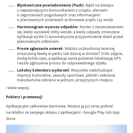
Błyskawiczne powiadomienia (Push)
: Bądź na bieżąco
z najważniejszymi komunikatami z urzędu, alertami
o zagrożeniach pogodowych oraz informacjami
o planowanych przerwach w dostawie prądu czy wody.
Harmonogram wywozu odpadów
: Koniec z zastanawianiem
się, kiedy wystawić żółty worek, a kiedy odpady zmieszane.
Aplikacja wyśle Ci automatyczne przypomnienie dzień przed
planowanym odbiorem.
Proste zgłaszanie usterek
: Widzisz uszkodzoną latarnię,
zniszczoną ławkę w parku lub dziurę w drodze? Zrób zdjęcie,
dodaj krótki opis, a aplikacja sama pobierze lokalizację GPS
i wyśle zgłoszenie prosto do odpowiedniego działu.
Lokalny kalendarz wydarzeń
: Wszystkie nadchodzące
imprezy kulturalne, zawody sportowe, pikniki i zebrania
mieszkańców zebrane w jednym, przejrzystym miejscu.
i wiele więcej…
Pobierz i przetestuj!
Aplikacja jest całkowicie darmowa. Możesz ją już teraz pobrać
na telefon ze swojego sklepu z aplikacjami - Google Play lub App
Store.