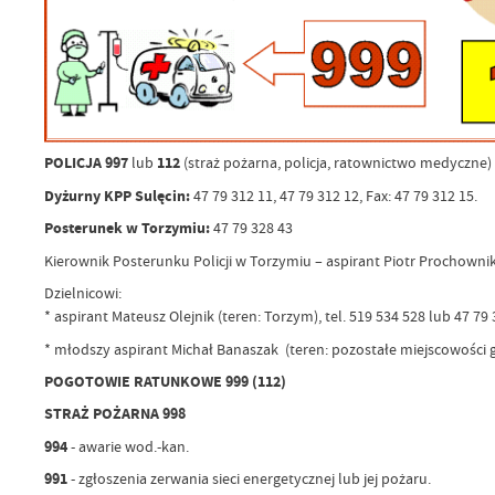
POLICJA 997
lub
112
(straż pożarna, policja, ratownictwo medyczne)
Dyżurny KPP Sulęcin:
47 79 312 11, 47 79 312 12, Fax: 47 79 312 15.
Posterunek w Torzymiu:
47 79 328 43
Kierownik Posterunku Policji w Torzymiu – aspirant Piotr Prochownik, 
Dzielnicowi:
* aspirant Mateusz Olejnik (teren: Torzym), tel. 519 534 528 lub 47 79
* młodszy aspirant Michał Banaszak (teren: pozostałe miejscowości gm
POGOTOWIE RATUNKOWE 999 (112)
STRAŻ POŻARNA 998
994
- awarie wod.-kan.
991
- zgłoszenia zerwania sieci energetycznej lub jej pożaru.