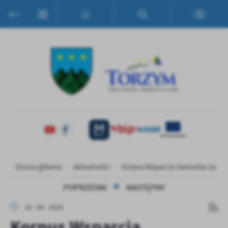
Przejdź do menu.
Przejdź do wyszukiwarki.
Przejdź do treści.
Przejdź do ustawień wielkości czcionki.
Włącz wersję kontrastową strony.
Ustawienia
Szanujemy Twoją prywatność. Możesz zmienić ustawienia cookies
lub zaakceptować je wszystkie. W dowolnym momencie możesz
dokonać zmiany swoich ustawień.
Niezbędne
Niezbędne pliki cookies służą do prawidłowego funkcjonowania
strony internetowej i umożliwiają Ci komfortowe korzystanie z
oferowanych przez nas usług.
Pliki cookies odpowiadają na podejmowane przez Ciebie działania w
Więcej
Strona główna
Aktualności
Korpus Wsparcia Seniorów na 202
celu m.in. dostosowania Twoich ustawień preferencji prywatności,
logowania czy wypełniania formularzy. Dzięki plikom cookies
POPRZEDNI
NASTĘPNY
strona, z której korzystasz, może działać bez zakłóceń.
Funkcjonalne i personalizacyjne
18 - 06 - 2024
Tego typu pliki cookies umożliwiają stronie internetowej
Zapoznaj się z
POLITYKĄ PRYWATNOŚCI I PLIKÓW COOKIES
.
Korpus Wsparcia
zapamiętanie wprowadzonych przez Ciebie ustawień oraz