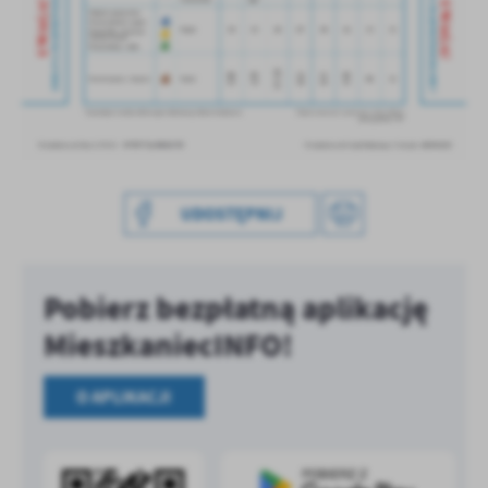
treści w postaci wiadomości, ofert, komunikatów mediów
społecznościowych.
UDOSTĘPNIJ
Pobierz bezpłatną aplikację
MieszkaniecINFO!
O APLIKACJI