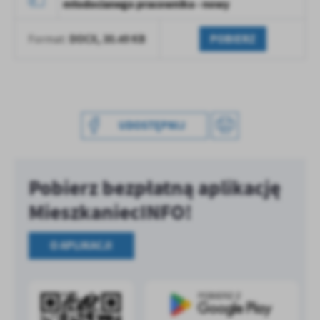
młodocianego pracownika - nowy
treści w postaci wiadomości, ofert, komunikatów mediów
społecznościowych.
DOCX,
30.49 KB
POBIERZ
Format:
UDOSTĘPNIJ
Pobierz bezpłatną aplikację
MieszkaniecINFO!
O APLIKACJI